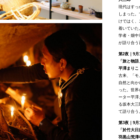
現代はすっ
しまった。
けではく、
着いていた
学者・畑中
が語り合う
第2夜｜9月
「旅と物語
平澤まりこ
古来、「モ
自然と向か
った。世界
ーター平澤
る坂本大三
て語り合う
第3夜｜9月
「於竹大日
羽黒山荒澤