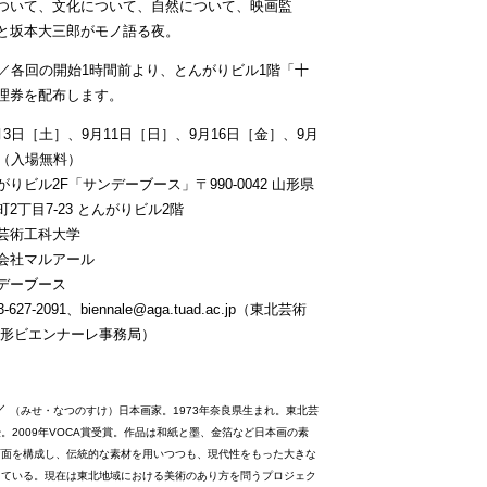
ついて、文化について、自然について、映画監
と坂本大三郎がモノ語る夜。
名／各回の開始1時間前より、とんがりビル1階「十
理券を配布します。
3日［土］、9月11日［日］、9月16日［金］、9月
］（入場無料）
りビル2F「サンデーブース」〒990-0042 山形県
2丁目7-23 とんがりビル2階
芸術工科大学
会社マルアール
デーブース
627-2091、biennale@aga.tuad.ac.jp（東北芸術
山形ビエンナーレ事務局）
／
（みせ・なつのすけ）日本画家。1973年奈良県生まれ。東北芸
。2009年VOCA賞受賞。作品は和紙と墨、金箔など日本画の素
画面を構成し、伝統的な素材を用いつつも、現代性をもった大きな
っている。現在は東北地域における美術のあり方を問うプロジェク