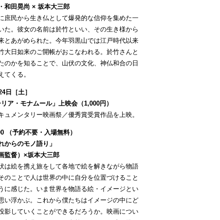
・和田晃尚 × 坂本大三郎
庶民から生き仏として爆発的な信仰を集めた一
いた。彼女の名前は於竹といい、その生き様から
来とあがめられた。今年羽黒山では江戸時代以来
竹大日如来のご開帳がおこなわれる。於竹さんと
たのかを知ることで、山伏の文化、神仏和合の日
えてくる。
24日［土］
「シリア・モナムール」上映会（1,000円）
キュメンタリー映画祭／優秀賞受賞作品を上映。
0:00 （予約不要・入場無料）
れからのモノ語り」
画監督）×坂本大三郎
伏は絵を携え旅をして各地で絵を解きながら物語
そのことで人は世界の中に自分を位置づけること
うに感じた。いま世界を物語る絵・イメージとい
思い浮かぶ。これから僕たちはイメージの中にど
投影していくことができるだろうか。映画につい