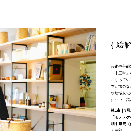
絵
芸術や芸能
「十三時」
こなってい
本が旅のな
や地域文化
について語
第1夜｜9月
「モノノケ
畑中章宏（
大三郎