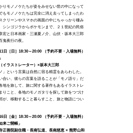
かりモノノケたちが姿をみせない世の中になって
でもモノノケたちは完全に消え去ってしまったわ
スクリーンやスマホの画面の中にちゃっかり棲み
。シンゴジラからポケモンまで、２１世紀の民俗
章宏と日本画家・三瀬夏ノ介、山伏・坂本大三郎
百鬼夜行の夜。
11日［日］18:30～20:00 （予約不要・入場無料）
」
（イラストレーター）×坂本大三郎
ノ」という言葉は自然に宿る精霊をあらわした。
い合い、彼らの言葉を語ることが「モノ語り」だ
各地を旅して、旅に関する著作もあるイラストレ
まりこと、各地のモノガタリを探して旅をつづけ
郎が、移動すること暮らすこと、旅と物語につい
。
16日［金］18:30～20:00 （予約不要・入場無料）
如来ご開帳」
寺正善院副住職・長南弘道、長南慈恵 × 熊野山和