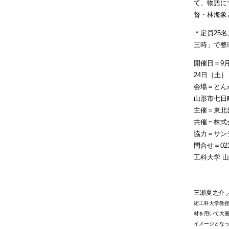
て、物語に
督・林海象
＊定員25
三時」で整
開催日＝9月
24日［土
会場＝とんが
山形市七日町
主催＝東北
共催＝株式
協力＝サン
問合せ＝023-
工科大学 
三瀬夏之介 
術工科大学教授
材を用いて大
イメージとな