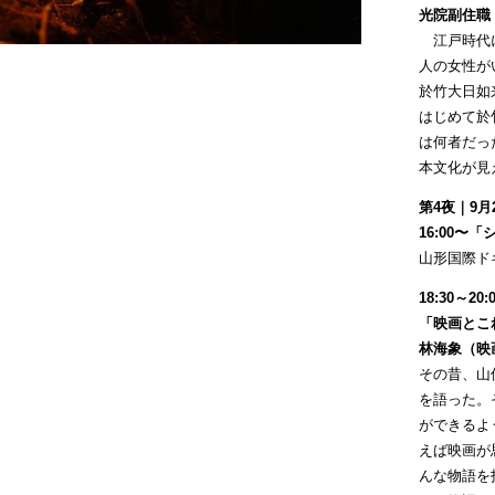
光院副住職
江戸時代に
人の女性が
於竹大日如
はじめて於
は何者だっ
本文化が見
第4夜｜9月
16:00〜
山形国際ド
18:30～2
「映画とこ
林海象（映
その昔、山
を語った。
ができるよ
えば映画が
んな物語を