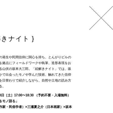
解きナイト
の発生や民間信仰に関心を持ち、とんがりビルの
を拠点にフィールドワークや執筆、造形表現をお
る山伏の坂本大三郎。「絵解きナイト」では、坂
かで出会ったモノや学んだ技術、触れてきた信仰
を日替わりで紹介しながら、自然や土地の読み方
る。
3日［土］17:00〜18:30 （予約不要・入場無料）
をモノ語る」
作家・民俗学者）×三瀬夏之介（日本画家）×坂本