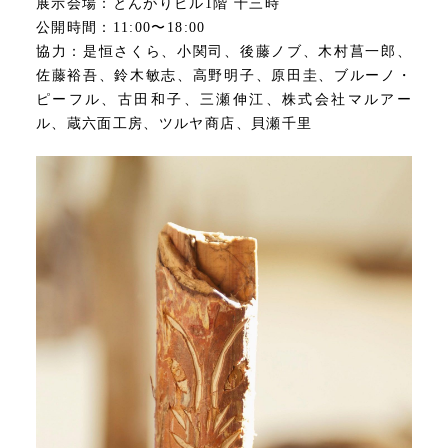
展示会場：とんがりビル1階 十三時
公開時間：11:00〜18:00
協力：是恒さくら、小関司、後藤ノブ、木村菖一郎、
佐藤裕吾、鈴木敏志、高野明子、原田圭、ブルーノ・
ピーフル、古田和子、三瀬伸江、株式会社マルアー
ル、蔵六面工房、ツルヤ商店、貝瀬千里