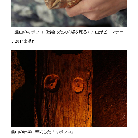
〈瀧山のキボッコ（出会った人の姿を彫る）〉山形ビエンナー
レ2014出品作
瀧山の岩屋に奉納した「キボッコ」