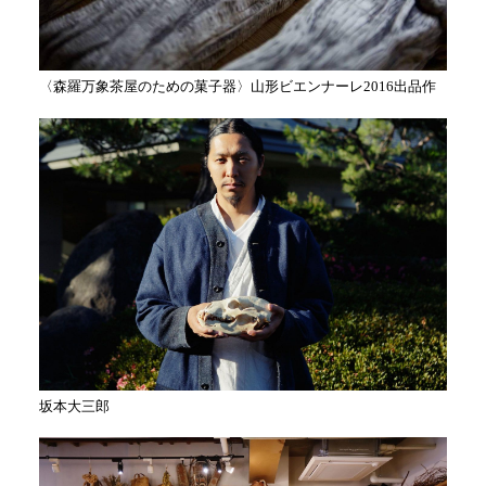
〈森羅万象茶屋のための菓子器〉山形ビエンナーレ2016出品作
坂本大三郎