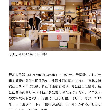
とんがりビル1階〈十三時〉
坂本大三郎（Daizaburo Sakamoto）／1974年、千葉県生まれ。芸
術や芸能の発生や民間信仰、生活技術に関心を持ち、東北を拠
点に山伏として活動。春には山菜を採り、夏には山に籠り、秋
には各地の祭りをたずね、冬は雪に埋もれて暮らす。イラスト
や文筆業もおこない、著書に『山伏と僕』（リトルモア、2012
年）、『山伏ノート』（技術評論社、2013年）がある。とんが