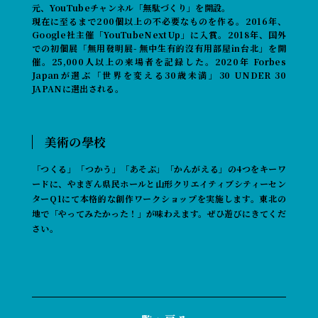
元、YouTubeチャンネル「無駄づくり」を開設。
現在に至るまで200個以上の不必要なものを作る。2016年、
Google社主催「YouTubeNextUp」に入賞。2018年、国外
での初個展「無用發明展- 無中生有的沒有用部屋in台北」を開
催。25,000人以上の来場者を記録した。2020年 Forbes
Japanが選ぶ「世界を変える30歳未満」30 UNDER 30
JAPANに選出される。
美術の學校
「つくる」「つかう」「あそぶ」「かんがえる」の4つをキーワ
ードに、やまぎん県民ホールと山形クリエイティブシティーセン
ターQ1にて本格的な創作ワークショップを実施します。東北の
地で「やってみたかった！」が味わえます。ぜひ遊びにきてくだ
さい。