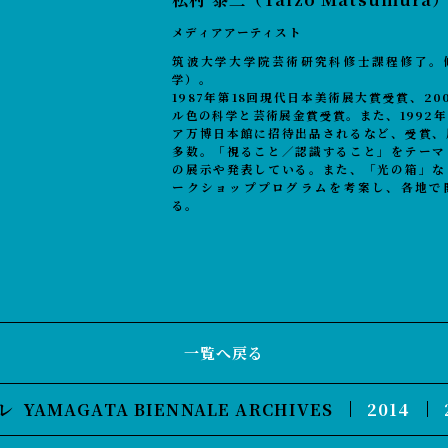
メディアアーティスト
筑波大学大学院芸術研究科修士課程修了。
学）。
1987年第18回現代日本美術展大賞受賞、20
ル色の科学と芸術展金賞受賞。また、1992
ア万博日本館に招待出品されるなど、受賞、
多数。「視ること／認識すること」をテーマ
の展示や発表している。また、「光の箱」な
ークショッププログラムを考案し、各地で
る。
一覧へ戻る
レ
YAMAGATA BIENNALE ARCHIVES
2014