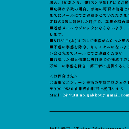
場合、1組あたり、親1名と子供1名にてお
■応募が多数の場合、参加の可否は抽選とさ
までにメールにてご連絡させていただきま
定員の3倍に到達した時点で、募集を締め
■迷惑メールやブロックにならないよう、
します。
■8月31日(水)までにご連絡がなかった
■不慮の事態を除き、キャンセルのないよ
い合せ先までメールにてご連絡ください。
■収集した個人情報は当日までの連絡手段
万が一の事態を除き、第三者に提供するこ
＜お問合せ先＞
○山形ビエンナーレ美術の學校プロジェク
〒990-9530 山形県山形市上桜田3-4-5
Mail：
bijyutu.no.gakkou@gmail.co
松村 泰三（Taizo Matsumura