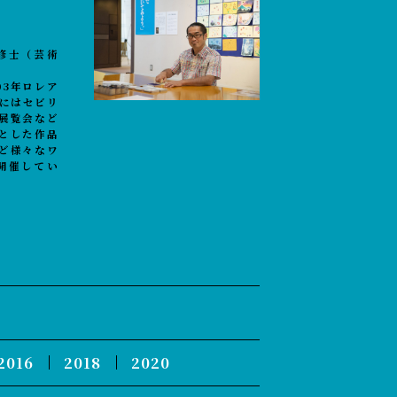
修士（芸術
03年ロレア
年にはセビリ
展覧会など
とした作品
ど様々なワ
開催してい
2016
2018
2020