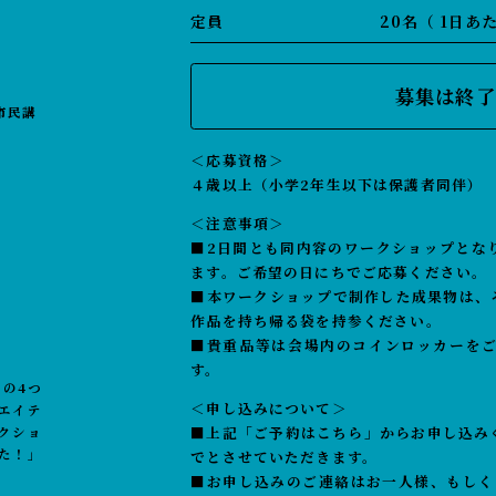
定員
20名（ 1日あ
募集は終了
市民講
＜応募資格＞
４歳以上（小学2年生以下は保護者同伴）
＜注意事項＞
■2日間とも同内容のワークショップとな
ます。ご希望の日にちでご応募ください。
■本ワークショップで制作した成果物は、
作品を持ち帰る袋を持参ください。
■貴重品等は会場内のコインロッカーを
す。
の4つ
＜申し込みについて＞
エイテ
■上記「ご予約はこちら」からお申し込みく
クショ
た！」
でとさせていただきます。
■お申し込みのご連絡はお一人様、もしく