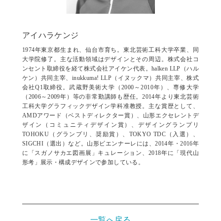
アイハラケンジ
1974年東京都生まれ、仙台市育ち。東北芸術工科大学卒業、同
大学院修了。主な活動領域はデザインとその周辺。株式会社コ
ンセント取締役を経て株式会社アイケン代表。halken LLP（ハル
ケン）共同主宰、inukkuma! LLP（イヌックマ）共同主宰、株式
会社Q1取締役。武蔵野美術大学（2000～2010年）、専修大学
（2006～2009年）等の非常勤講師も歴任。2014年より東北芸術
工科大学グラフィックデザイン学科准教授。主な賞歴として、
AMDアワード（ベストディレクター賞）、山形エクセレントデ
ザイン（コミュニティデザイン賞）、デザイングランプリ
TOHOKU（グランプリ、奨励賞）、TOKYO TDC（入選）、
SIGCHI（選出）など。山形ビエンナーレには、2014年・2016年
に「スガノサカエ図画展」キュレーション、2018年に「現代山
形考」展示・構成デザインで参加している。
一覧へ戻る