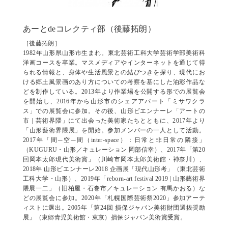
あーとdeコレクティ部（後藤拓朗）
［後藤拓朗］
1982年山形県山形市生まれ。東北芸術工科大学芸術学部美術科
洋画コースを卒業。マスメディアやインターネットを通じて得
られる情報と、身体や生活風景との結びつきを探り、現代にお
ける郷土風景画のあり方についての考察を基にした油彩作品な
どを制作している。2013年より作業場を公開する形での展覧会
を開始し、2016年から山形市のシェアアパート「ミサワクラ
ス」での展覧会に参加。その後、山形ビエンナーレ「アートの
市｜芸術界隈」にて出会った美術家たちとともに、2017年より
「山形藝術界隈展」を開始。参加メンバーの一人として活動。
2017年「間─空─間（inter-space）：日常と非日常の隣接」
（KUGURU・山形／キュレーション 岡部信幸）、2017年「第20
回岡本太郎現代美術賞」（川崎市岡本太郎美術館・神奈川）、
2018年 山形ビエンナーレ2018 企画展「現代山形考」（東北芸術
工科大学・山形）、2019年「reborn-art festival 2019 | 山形藝術界
隈展一二」（旧柏屋・石巻市／キュレーション 有馬かおる）な
どの展覧会に参加。2020年「札幌国際芸術祭2020」参加アーテ
ィストに選出。2005年「第24回 損保ジャパン美術財団選抜奨励
展」（東郷青児美術館・東京）損保ジャパン美術賞受賞。