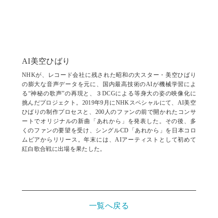
AI美空ひばり
NHKが、レコード会社に残された昭和の大スター・美空ひばり
の膨大な音声データを元に、国内最高技術のAIが機械学習によ
る“神秘の歌声”の再現と、３DCGによる等身大の姿の映像化に
挑んだプロジェクト。2019年9月にNHKスペシャルにて、AI美空
ひばりの制作プロセスと、200人のファンの前で開かれたコンサ
ートでオリジナルの新曲「あれから」を発表した。その後、多
くのファンの要望を受け、シングルCD「あれから」を日本コロ
ムビアからリリース。年末には、AIアーティストとして初めて
紅白歌合戦に出場を果たした。
一覧へ戻る