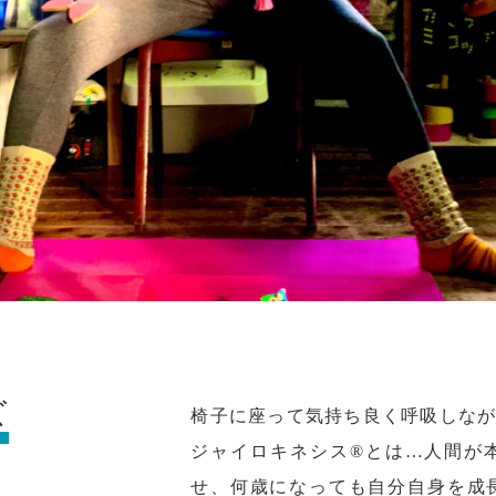
ズ
椅子に座って気持ち良く呼吸しな
ジャイロキネシス®とは…人間が
せ、何歳になっても自分自身を成