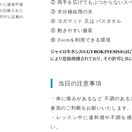
② 両手を広げてもぶつからないス
トに接続可能
が記載された
③ 水分補給用の水
PDFに記載の
④ ヨガマット 又は バスタオル
⑤ 動きやすい服装
⑥ Zoomを利用できる環境
当日の注意事項
・体に痛みがあるなど 不調のあ
参加のご判断をお願いいたします
・レッスン中に違和感や不調を感
い。