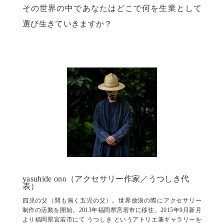
その世界の中であなたはどこで何を生業として
選び生きていきますか？
yasuhide ono（アクセサリー作家／うつしき代
表）
四児の父（間も無く五児の父）。世界放浪の際にアクセサリー
制作の活動を開始。2013年福岡県宮若市に移住。2015年9月新月
より福岡県宮若市にて うつしき というアトリエ兼ギャラリーを