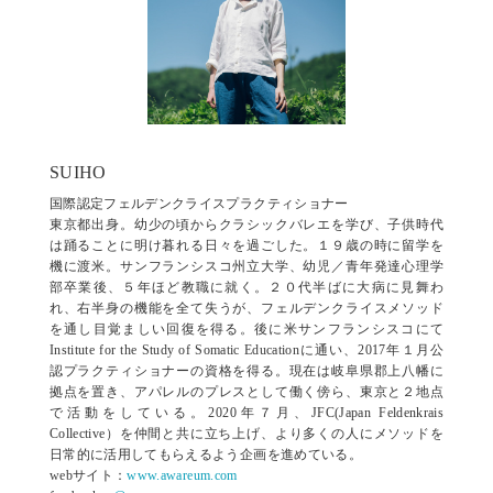
SUIHO
国際認定フェルデンクライスプラクティショナー
東京都出身。幼少の頃からクラシックバレエを学び、子供時代
は踊ることに明け暮れる日々を過ごした。１９歳の時に留学を
機に渡米。サンフランシスコ州立大学、幼児／青年発達心理学
部卒業後、５年ほど教職に就く。２０代半ばに大病に見舞わ
れ、右半身の機能を全て失うが、フェルデンクライスメソッド
を通し目覚ましい回復を得る。後に米サンフランシスコにて
Institute for the Study of Somatic Educationに通い、2017年１月公
認プラクティショナーの資格を得る。現在は岐阜県郡上八幡に
拠点を置き、アパレルのプレスとして働く傍ら、東京と２地点
で活動をしている。2020年７月、JFC(Japan Feldenkrais
Collective）を仲間と共に立ち上げ、より多くの人にメソッドを
日常的に活用してもらえるよう企画を進めている。
webサイト：
www.awareum.com