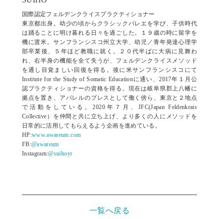
国際認定フェルデンクライスプラクティショナー
東京都出身。幼少の頃からクラシックバレエを学び、子供時代
は踊ることに明け暮れる日々を過ごした。１９歳の時に留学を
機に渡米。サンフランシスコ州立大学、幼児／青年発達心理学
部卒業後、５年ほど教職に就く。２０代半ばに大病に見舞わ
れ、右半身の機能を全て失うが、フェルデンクライスメソッド
を通し目覚ましい回復を得る。後に米サンフランシスコにて
Institute for the Study of Somatic Educationに通い、2017年１月公
認プラクティショナーの資格を得る。現在は岐阜県郡上八幡に
拠点を置き、アパレルのプレスとして働く傍ら、東京と２地点
で活動をしている。2020年７月、JFC(Japan Feldenkrais
Collective）を仲間と共に立ち上げ、より多くの人にメソッドを
日常的に活用してもらえるよう企画を進めている。
HP:
www.awareum.com
FB:
@awareum
Instagram:
@suihoyr
一覧へ戻る