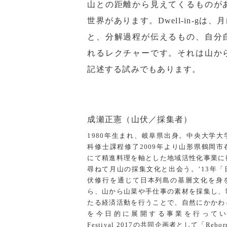
山との距離から見えてくるものが
世界があります。Dwell-in-g
と、分解過程が伝えるもの、自分
れるレクチャーです。それは山か
記述する試みでもあります。
成瀬正憲（山伏／採集者）
1980年生まれ、岐阜県出身。中央大学
科修士課程修了2009年より山形県鶴岡
にて精進料理を軸とした地域活性化事業に
尋ねて月山の採集文化と出会う。’13年
伏修行を通じて日本列島の基層文化を身
ら、山から山菜や手仕事の素材を採集し、
たる経済活動を行うことで、自然にかかわ
を今日的に展開する事業を行っている。R
Festival 2017の共同企画者として「Reborn