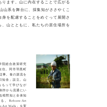
あります。山に内在することで広がる
は、月山山系を舞台に、採集知がささやくこ
自身を配慮することをめぐって展開さ
ら、山とともに、私たちの居住場所を
大学院総合政策研究
市在住。同市羽黒町
従事。食の源流を
「日知舎」設立。山
をもって学びなが
制作から流通にい
る暗黙知と全体知
eborn-Art
-Art Walk」を実