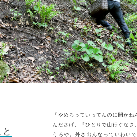
「やめろっていってんのに聞かね
んださげ、『ひとりで山行ぐなさ
こと
うろや。外さ出んなっていわいで