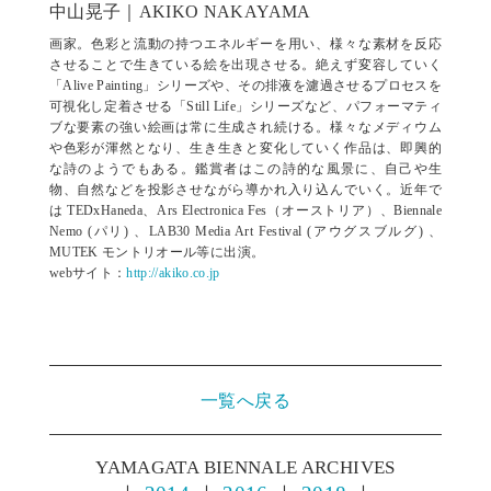
中山晃子｜AKIKO NAKAYAMA
画家。色彩と流動の持つエネルギーを用い、様々な素材を反応
させることで生きている絵を出現させる。絶えず変容していく
「Alive Painting」シリーズや、その排液を濾過させるプロセスを
可視化し定着させる「Still Life」シリーズなど、パフォーマティ
ブな要素の強い絵画は常に生成され続ける。様々なメディウム
や色彩が渾然となり、生き生きと変化していく作品は、即興的
な詩のようでもある。鑑賞者はこの詩的な風景に、自己や生
物、自然などを投影させながら導かれ入り込んでいく。近年で
は TEDxHaneda、Ars Electronica Fes（オーストリア）、Biennale
Nemo (パリ) 、LAB30 Media Art Festival (アウグスブルグ) 、
MUTEK モントリオール等に出演。
webサイト：
http://akiko.co.jp
一覧へ戻る
YAMAGATA BIENNALE ARCHIVES