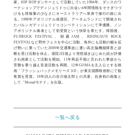
家。HIP HOPダンサーとして活動していた1994年、ダンスのワ
ークショップでディジュリドゥに出会い4年間情熱をそそぎつづ
けるも情報量の少なさにオーストラリアへ単身で修行の旅に出
る。1998年アボリジナル保護区、アーネムランドにて開催され
たバルンガディジュリドゥコンペティションにて準優勝。ノン
アボリジナル奏者として初受賞という快挙を果たす。帰国後、
FUJIROCK FESTIVAL、朝霧JAM、RISINGSUN ROCK
FESTIVALなど野外フェスを中心に活動、海外にも活動の幅を拡
げ勢いに乗っていた2009年交通事故に遭い高次脳機能障害と診
断を受け活動を休止。退院2日後より突然描きはじめた絵が評価
され画家として活動を開始。11年再起不能と言われた事故から
苦難を乗り越え音楽活動を再開。12年GOMAを主人公とする映
画「フラッシュバックメモリーズ３D」が東京国際映画祭にて観
客賞を受賞。19年詩人の谷川俊太郎との共著。自身初の画集と
して「Monadモナド」を出版。
一覧へ戻る