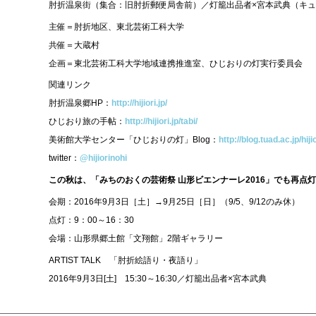
肘折温泉街（集合：旧肘折郵便局舎前）／灯籠出品者×宮本武典（キ
主催＝肘折地区、東北芸術工科大学
共催＝大蔵村
企画＝東北芸術工科大学地域連携推進室、ひじおりの灯実行委員会
関連リンク
肘折温泉郷HP：
http://hijiori.jp/
ひじおり旅の手帖：
http://hijiori.jp/tabi/
美術館大学センター「ひじおりの灯」Blog：
http://blog.tuad.ac.jp/hijio
twitter：
@hijiorinohi
この秋は、「みちのおくの芸術祭 山形ビエンナーレ2016」でも再点
会期：2016年9月3日［土］→9月25日［日］（9/5、9/12のみ休）
点灯：9：00～16：30
会場：山形県郷土館「文翔館」2階ギャラリー
ARTIST TALK 「肘折絵語り・夜語り」
2016年9月3日[土] 15:30～16:30／灯籠出品者×宮本武典