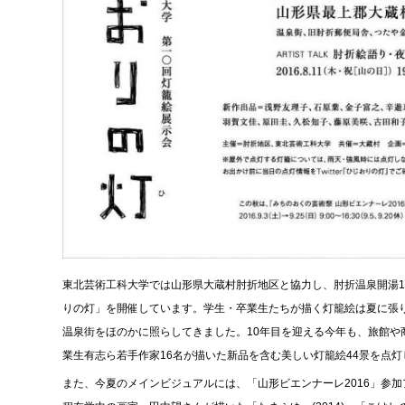
東北芸術工科大学では山形県大蔵村肘折地区と協力し、肘折温泉開湯12
りの灯」を開催しています。学生・卒業生たちが描く灯籠絵は夏に張
温泉街をほのかに照らしてきました。10年目を迎える今年も、旅館や
業生有志ら若手作家16名が描いた新品を含む美しい灯籠絵44景を点灯
また、今夏のメインビジュアルには、「山形ビエンナーレ2016」参