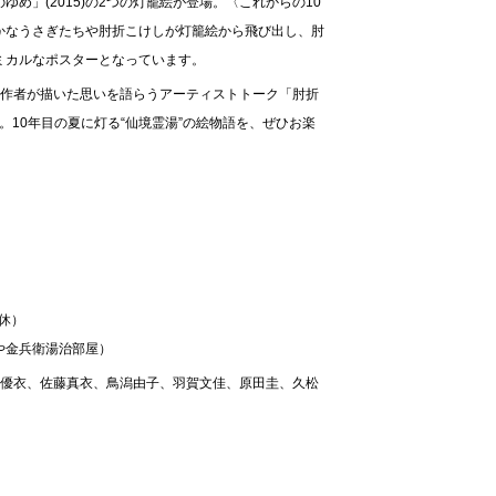
ゆめ」(2015)の2つの灯籠絵が登場。〈これからの10
かなうさぎたちや肘折こけしが灯籠絵から飛び出し、肘
ミカルなポスターとなっています。
籠絵の制作者が描いた思いを語らうアーティストトーク「肘折
10年目の夏に灯る“仙境霊湯”の絵物語を、ぜひお楽
無休）
や金兵衛湯治部屋）
木優衣、佐藤真衣、鳥潟由子、羽賀文佳、原田圭、久松