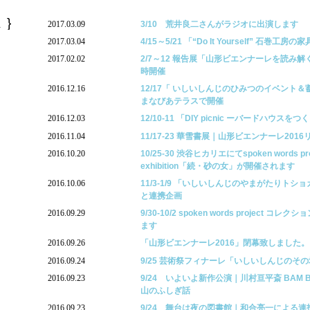
ス
2017.03.09
3/10 荒井良二さんがラジオに出演します
2017.03.04
4/15～5/21 「“Do It Yourself” 石巻工房の
2017.02.02
2/7～12 報告展「山形ビエンナーレを読み
時開催
2016.12.16
12/17「 いしいしんじのひみつのイベント
まなびあテラスで開催
2016.12.03
12/10-11 「DIY picnic ーバードハウス
2016.11.04
11/17-23 華雪書展｜山形ビエンナーレ20
2016.10.20
10/25-30 渋谷ヒカリエにてspoken words proj
exhibition「続・砂の女」が開催されます
2016.10.06
11/3-1/9 「いしいしんじのやまがたりト
と連携企画
2016.09.29
9/30-10/2 spoken words project
ます
2016.09.26
「山形ビエンナーレ2016」閉幕致しました。
2016.09.24
9/25 芸術祭フィナーレ「いしいしんじのそ
2016.09.23
9/24 いよいよ新作公演｜川村亘平斎 BAM B
山のふしぎ話
2016.09.23
9/24 舞台は夜の図書館｜和合亮一による