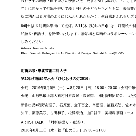
程在学中の画家・田中望さんが描いた「たまふゆ」(2014)、「こけしの
年〉に向かって灯籠を担いで歩く肘折の子どもたちとともに、表情豊
折に湧き出るお湯のようにじんわりあたたかく、生命感あふれるリズ
8/6[土]より肘折温泉街にて点灯。8/11[木･祝(山の日)]には、灯
絵語り･夜語り」を開催いたします。湯治場と絵画のコラボレーション。
しみください
Artwork: Nozomi Tanaka
Photo:Yasushi Kobayashi + Art Direction & Design: Satoshi Suzuki(FLOT)
肘折温泉×東北芸術工科大学
第10回灯籠絵展示会「ひじおりの灯2016」
会期：2016年8月6日［土］→8月28日［日］18:00～20:30（会期中
会場：山形県最上郡大蔵村肘折温泉（温泉街、旧肘折郵便局舎、つた
新作出品=浅野友理子、石原葉、金子富之、辛遊理、後藤拓朗、佐々
知子、藤原美咲、古田和子、松澤幸治、山口裕子、美術科版画コース
ARTIST TALK 「肘折絵語り・夜語り」
2016年8月11日［木・祝「山の日」］19:30～21:00