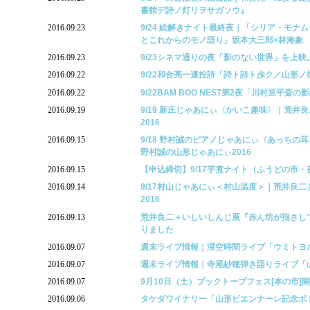
書館デ詩ノ灯リヲサガソウ』
2016.09.23
9/24 絵解きナイト最終夜｜「シリア・モナ
とこれからのモノ語り」坂本大三郎×林海象
2016.09.23
9/23シネマ通りの夜「影のない世界」を上
2016.09.22
9/22和合亮一連投詩「詩ト詩ト歩ク／山形
2016.09.22
9/22BAM BOO NEST第2夜「川村亘平斎
2016.09.19
9/19 新庄じゃあにぃ〈かいこ趣味〉｜荒井
2016
2016.09.15
9/18 野村誠のピアノじゃあにぃ〈あっちの
野村誠の山形じゃあにぃ2016
2016.09.15
【申込締切】9/17芋煮ナイト（ふうどの市・
2016.09.14
9/17村山じゃあにぃ＜村山温度＞｜荒井良
2016
2016.09.13
荒井良二＋いしいしんじ展『赤ん坊が指さし
りました
2016.09.07
週末ライブ情報｜滞空時間ライブ「ウミトヨ
2016.09.07
週末ライブ情報｜寺尾紗穂弾き語りライブ「
2016.09.07
9月10日（土）ブックトープフェス[本の市]
2016.09.06
タケダワイナリー「山形ビエンナーレ記念ボ