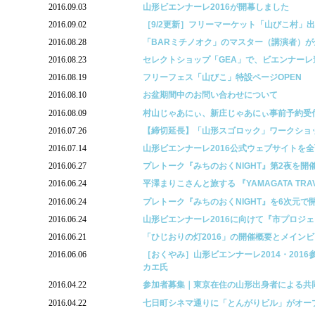
2016.09.03
山形ビエンナーレ2016が開幕しました
2016.09.02
［9/2更新］フリーマーケット「山びこ村」
2016.08.28
「BARミチノオク」のマスター（講演者）
2016.08.23
セレクトショップ「GEA」で、ビエンナー
2016.08.19
フリーフェス「山びこ」特設ページOPEN
2016.08.10
お盆期間中のお問い合わせについて
2016.08.09
村山じゃあにぃ、新庄じゃあにぃ事前予約受
2016.07.26
【締切延長】「山形スゴロック」ワークショ
2016.07.14
山形ビエンナーレ2016公式ウェブサイトを
2016.06.27
プレトーク『みちのおくNIGHT』第2夜を開
2016.06.24
平澤まりこさんと旅する 『YAMAGATA TRAVE
2016.06.24
プレトーク『みちのおくNIGHT』を6次元で
2016.06.24
山形ビエンナーレ2016に向けて『市プロジ
2016.06.21
「ひじおりの灯2016」の開催概要とメイン
2016.06.06
［おくやみ］山形ビエンナーレ2014・201
カエ氏
2016.04.22
参加者募集｜東京在住の山形出身者による共
2016.04.22
七日町シネマ通りに「とんがりビル」がオー