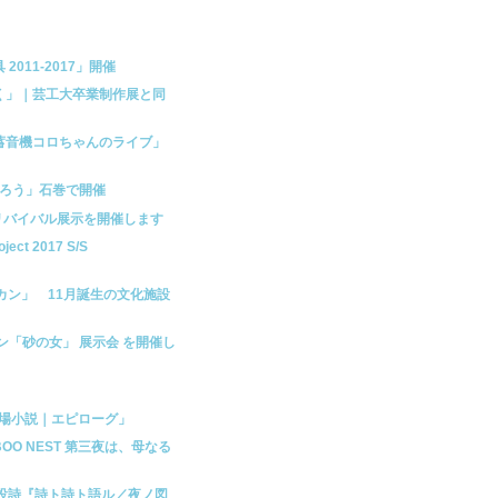
家具 2011-2017」開催
解く」｜芸工大卒業制作展と同
＆蓄音機コロちゃんのライブ」
をつくろう」石巻で開催
16リバイバル展示を開催します
ect 2017 S/S
ショカン」 11月誕生の文化施設
 コレクション「砂の女」 展示会 を開催し
の場小説｜エピローグ」
OO NEST 第三夜は、母なる
連投詩『詩ト詩ト語ル／夜ノ図