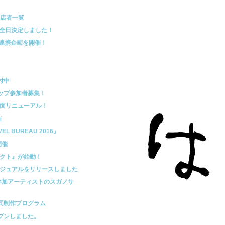
出店者一覧
が全日決定しました！
レ連携企画を開催！
付中
ップ参加者募集！
全面リニューアル！
催
L BUREAU 2016』
開催
ェクト』が始動！
ビジュアルをリリースしました
6参加アーティストのスガノサ
同制作プログラム
プンしました。