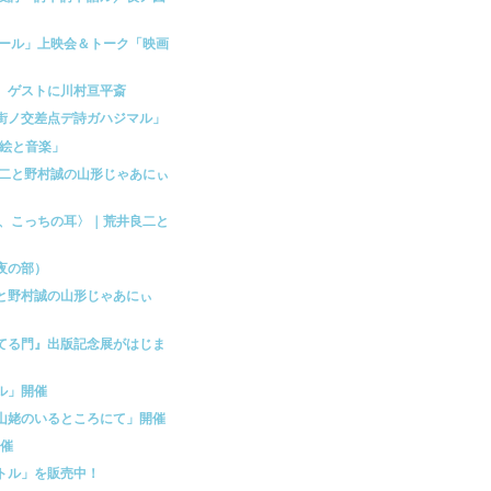
ムール」上映会＆トーク「映画
映。ゲストに川村亘平斎
ノ街ノ交差点デ詩ガハジマル」
の影絵と音楽」
良二と野村誠の山形じゃあにぃ
耳、こっちの耳〉｜荒井良二と
夜の部）
二と野村誠の山形じゃあにぃ
てる門』出版記念展がはじま
ル」開催
山姥のいるところにて」開催
開催
トル」を販売中！