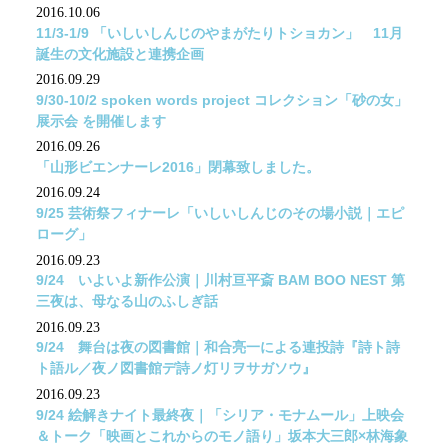
2016.10.06
11/3-1/9 「いしいしんじのやまがたりトショカン」 11月
誕生の文化施設と連携企画
2016.09.29
9/30-10/2 spoken words project コレクション「砂の女」
展示会 を開催します
2016.09.26
「山形ビエンナーレ2016」閉幕致しました。
2016.09.24
9/25 芸術祭フィナーレ「いしいしんじのその場小説｜エピ
ローグ」
2016.09.23
9/24 いよいよ新作公演｜川村亘平斎 BAM BOO NEST 第
三夜は、母なる山のふしぎ話
2016.09.23
9/24 舞台は夜の図書館｜和合亮一による連投詩『詩ト詩
ト語ル／夜ノ図書館デ詩ノ灯リヲサガソウ』
2016.09.23
9/24 絵解きナイト最終夜｜「シリア・モナムール」上映会
＆トーク「映画とこれからのモノ語り」坂本大三郎×林海象