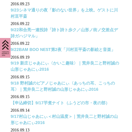
2016.09.23
9/23シネマ通りの夜「影のない世界」を上映。ゲストに川
村亘平斎
2016.09.22
9/22和合亮一連投詩「詩ト詩ト歩ク／山形ノ街ノ交差点デ
詩ガハジマル」
2016.09.22
9/22BAM BOO NEST第2夜「川村亘平斎の影絵と音楽」
2016.09.19
9/19 新庄じゃあにぃ〈かいこ趣味〉｜荒井良二と野村誠の
山形じゃあにぃ2016
2016.09.15
9/18 野村誠のピアノじゃあにぃ〈あっちの耳、こっちの
耳〉｜荒井良二と野村誠の山形じゃあにぃ2016
2016.09.15
【申込締切】9/17芋煮ナイト（ふうどの市・夜の部）
2016.09.14
9/17村山じゃあにぃ＜村山温度＞｜荒井良二と野村誠の山
形じゃあにぃ2016
2016.09.13