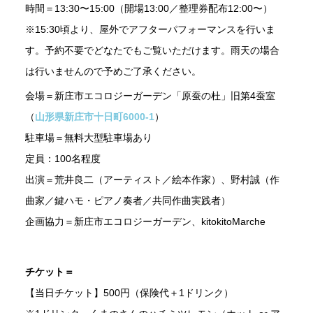
時間＝13:30〜15:00（開場13:00／整理券配布12:00〜）
※15:30頃より、屋外でアフターパフォーマンスを行いま
す。予約不要でどなたでもご覧いただけます。雨天の場合
は行いませんので予めご了承ください。
会場＝新庄市エコロジーガーデン「原蚕の杜」旧第4蚕室
（
山形県新庄市十日町6000-1
）
駐車場＝無料大型駐車場あり
定員：100名程度
出演＝荒井良二（アーティスト／絵本作家）、野村誠（作
曲家／鍵ハモ・ピアノ奏者／共同作曲実践者）
企画協力＝新庄市エコロジーガーデン、kitokitoMarche
チケット＝
【当日チケット】500円（保険代＋1ドリンク）