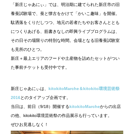
「新庄じゃあにぃ」では、明治期に建てられた新庄市の旧
養蚕試験場で、蚕と懐古をかけて「かいこ趣味」を開催。
駄洒落をくりだしつつ、地元の若者たちやお客さんととも
につくりあげる、筋書きなしの即興ライブプログラムは、
その日その場限りの特別な時間。会場となる旧養蚕試験室
も見所のひとつ。
新庄＋最上エリアのフードや土産物を詰めたセットがつい
た事前チケットも受付中です。
新庄じゃあにぃは、
kitokitoMarche＆kitokito環境芸術祭
2016
とのタイアップ企画です。
当日は、前日（9/18）開催する
kitokitoMarche
からの出店
の他、kitokito環境芸術祭の作品展示も行っています。
ぜひお見逃しなく！