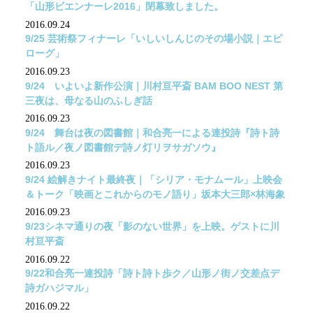
「山形ビエンナーレ2016」閉幕致しました。
2016.09.24
9/25 芸術祭フィナーレ「いしいしんじのその場小説｜エピ
ローグ」
2016.09.23
9/24 いよいよ新作公演｜川村亘平斎 BAM BOO NEST 第
三夜は、母なる山のふしぎ話
2016.09.23
9/24 舞台は夜の図書館｜和合亮一による連投詩『詩ト詩
ト語ル／夜ノ図書館デ詩ノ灯リヲサガソウ』
2016.09.23
9/24 絵解きナイト最終夜｜「シリア・モナムール」上映会
＆トーク「映画とこれからのモノ語り」坂本大三郎×林海象
2016.09.23
9/23シネマ通りの夜「影のない世界」を上映。ゲストに川
村亘平斎
2016.09.22
9/22和合亮一連投詩「詩ト詩ト歩ク／山形ノ街ノ交差点デ
詩ガハジマル」
2016.09.22