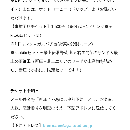
※1ドリンク＝くまのさんのハチミツレモン（ホット or ア
イス）または、ホットコーヒー（ドリップ）よりお選びい
ただけます。
【事前予約チケット】1,500円（保険代＋1ドリンク※＋
kitokitoセット※）
※1ドリンク＝ガスパチョ(野菜の冷製スープ)
※kitokitoセット＝最上伝承野菜 甚五右ヱ門芋のサンド＆最
上の藁細工（新庄＋最上エリアのフードや土産物を詰め
た、新庄じゃあにぃ限定セットです！）
チケット予約＝
メール件名を「新庄じゃあにぃ事前予約」とし、お名前、
人数、電話番号を明記のうえ、下記アドレスに送信してく
ださい。
【予約アドレス】
biennale@aga.tuad.ac.jp