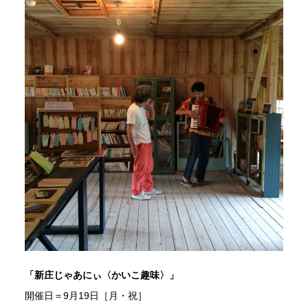
「新庄じゃあにぃ〈かいこ趣味〉」
開催日＝9月19日［月・祝］