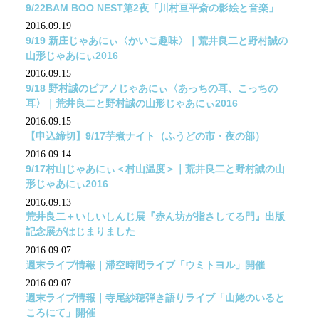
9/22BAM BOO NEST第2夜「川村亘平斎の影絵と音楽」
2016.09.19
9/19 新庄じゃあにぃ〈かいこ趣味〉｜荒井良二と野村誠の
山形じゃあにぃ2016
2016.09.15
9/18 野村誠のピアノじゃあにぃ〈あっちの耳、こっちの
耳〉｜荒井良二と野村誠の山形じゃあにぃ2016
2016.09.15
【申込締切】9/17芋煮ナイト（ふうどの市・夜の部）
2016.09.14
9/17村山じゃあにぃ＜村山温度＞｜荒井良二と野村誠の山
形じゃあにぃ2016
2016.09.13
荒井良二＋いしいしんじ展『赤ん坊が指さしてる門』出版
記念展がはじまりました
2016.09.07
週末ライブ情報｜滞空時間ライブ「ウミトヨル」開催
2016.09.07
週末ライブ情報｜寺尾紗穂弾き語りライブ「山姥のいると
ころにて」開催