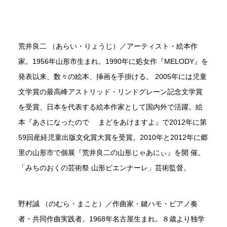
荒井良二 （あらい・りょうじ）／アーティスト・絵本作
家。1956年山形市生まれ。1990年に処女作『MELODY』を
発表以来、数々の絵本、挿画を手掛ける。 2005年には児童
文学賞の最高峰アストリッド・リンドグレーン記念文学賞
を受賞、日本を代表する絵本作家として国内外で活躍。絵
本『あさになったので まどをあけますよ』で2012年に第
59回産経児童出版文化賞大賞を受賞。2010年と2012年に郷
里の山形市で個展『荒井良二の山形じゃあにぃ』を開 催。
「みちのおくの芸術祭 山形ビエンナーレ」芸術監督。
野村誠 （のむら・まこと）／作曲家・鍵ハモ・ピアノ奏
者・共同作曲実践者。1968年名古屋生まれ。８歳より独学