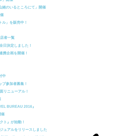
山姥のいるところにて」開催
開催
トル」を販売中！
出店者一覧
が全日決定しました！
レ連携企画を開催！
付中
ップ参加者募集！
全面リニューアル！
催
L BUREAU 2016』
開催
ェクト』が始動！
ビジュアルをリリースしました