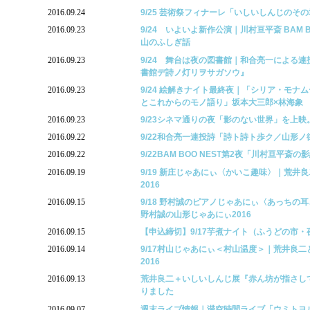
2016.09.24
9/25 芸術祭フィナーレ「いしいしんじのそ
2016.09.23
9/24 いよいよ新作公演｜川村亘平斎 BAM B
山のふしぎ話
2016.09.23
9/24 舞台は夜の図書館｜和合亮一による
書館デ詩ノ灯リヲサガソウ』
2016.09.23
9/24 絵解きナイト最終夜｜「シリア・モナ
とこれからのモノ語り」坂本大三郎×林海象
2016.09.23
9/23シネマ通りの夜「影のない世界」を上
2016.09.22
9/22和合亮一連投詩「詩ト詩ト歩ク／山形
2016.09.22
9/22BAM BOO NEST第2夜「川村亘平斎
2016.09.19
9/19 新庄じゃあにぃ〈かいこ趣味〉｜荒井
2016
2016.09.15
9/18 野村誠のピアノじゃあにぃ〈あっちの
野村誠の山形じゃあにぃ2016
2016.09.15
【申込締切】9/17芋煮ナイト（ふうどの市・
2016.09.14
9/17村山じゃあにぃ＜村山温度＞｜荒井良
2016
2016.09.13
荒井良二＋いしいしんじ展『赤ん坊が指さし
りました
2016.09.07
週末ライブ情報｜滞空時間ライブ「ウミトヨ