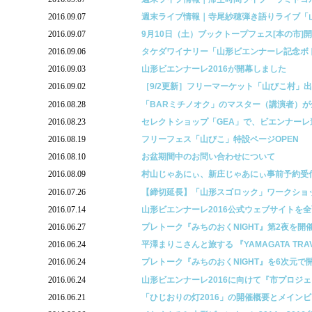
2016.09.07
週末ライブ情報｜寺尾紗穂弾き語りライブ「
2016.09.07
9月10日（土）ブックトープフェス[本の市]
2016.09.06
タケダワイナリー「山形ビエンナーレ記念ボ
2016.09.03
山形ビエンナーレ2016が開幕しました
2016.09.02
［9/2更新］フリーマーケット「山びこ村」
2016.08.28
「BARミチノオク」のマスター（講演者）
2016.08.23
セレクトショップ「GEA」で、ビエンナー
2016.08.19
フリーフェス「山びこ」特設ページOPEN
2016.08.10
お盆期間中のお問い合わせについて
2016.08.09
村山じゃあにぃ、新庄じゃあにぃ事前予約受
2016.07.26
【締切延長】「山形スゴロック」ワークショ
2016.07.14
山形ビエンナーレ2016公式ウェブサイトを
2016.06.27
プレトーク『みちのおくNIGHT』第2夜を開
2016.06.24
平澤まりこさんと旅する 『YAMAGATA TRAVE
2016.06.24
プレトーク『みちのおくNIGHT』を6次元で
2016.06.24
山形ビエンナーレ2016に向けて『市プロジ
2016.06.21
「ひじおりの灯2016」の開催概要とメイン