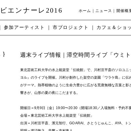
ビエンナーレ2016
ホーム
ニュース
開催概
参加アーティスト
市プロジェクト
カフェ＆ショ
ス
週末ライブ情報｜滞空時間ライブ「ウミ
東北芸術工科大学の水上能楽堂「伝統館」で、川村亘平斎のソロユニ
ヨル』のライブを開催。川村が創作した架空の楽園「ワラケ島」に伝
がテーマ。熱帯植物のように生命力豊かに広がる荒唐無稽な言葉と影
響きが、山形の夏の夜にこだまする。
開催日＝9月9日［金］19:00〜20:30（開場18:30／入場無料・予約不
会場＝東北芸術工科大学水上能楽堂「伝統館」
出演＝川村亘平斎、濱元智行、GO ARAI、さとうじゅんこ、AYA、ト
照明＝渡辺敬之 音響＝市村隼人