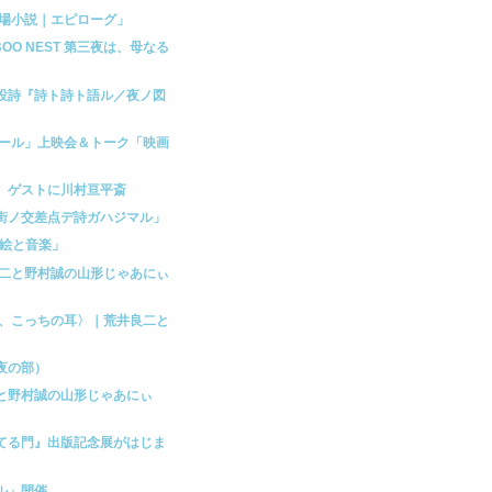
の場小説｜エピローグ」
OO NEST 第三夜は、母なる
連投詩『詩ト詩ト語ル／夜ノ図
ムール」上映会＆トーク「映画
映。ゲストに川村亘平斎
ノ街ノ交差点デ詩ガハジマル」
の影絵と音楽」
良二と野村誠の山形じゃあにぃ
耳、こっちの耳〉｜荒井良二と
夜の部）
二と野村誠の山形じゃあにぃ
てる門』出版記念展がはじま
ル」開催