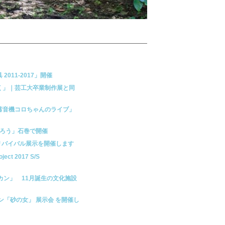
家具 2011-2017」開催
解く」｜芸工大卒業制作展と同
＆蓄音機コロちゃんのライブ」
をつくろう」石巻で開催
16リバイバル展示を開催します
ect 2017 S/S
ショカン」 11月誕生の文化施設
 コレクション「砂の女」 展示会 を開催し