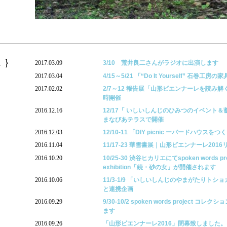
ス
2017.03.09
3/10 荒井良二さんがラジオに出演します
2017.03.04
4/15～5/21 「“Do It Yourself” 石巻工房の
2017.02.02
2/7～12 報告展「山形ビエンナーレを読み
時開催
2016.12.16
12/17「 いしいしんじのひみつのイベント
まなびあテラスで開催
2016.12.03
12/10-11 「DIY picnic ーバードハウス
2016.11.04
11/17-23 華雪書展｜山形ビエンナーレ20
2016.10.20
10/25-30 渋谷ヒカリエにてspoken words proj
exhibition「続・砂の女」が開催されます
2016.10.06
11/3-1/9 「いしいしんじのやまがたりト
と連携企画
2016.09.29
9/30-10/2 spoken words project
ます
2016.09.26
「山形ビエンナーレ2016」閉幕致しました。