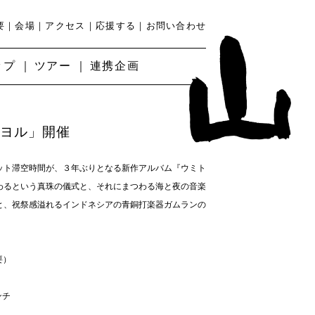
要
会場
アクセス
応援する
お問い合わせ
ップ
ツアー
連携企画
トヨル」開催
ット滞空時間が、３年ぶりとなる新作アルバム『ウミト
わるという真珠の儀式と、それにまつわる海と夜の音楽
と、祝祭感溢れるインドネシアの青銅打楽器ガムランの
要）
ンチ