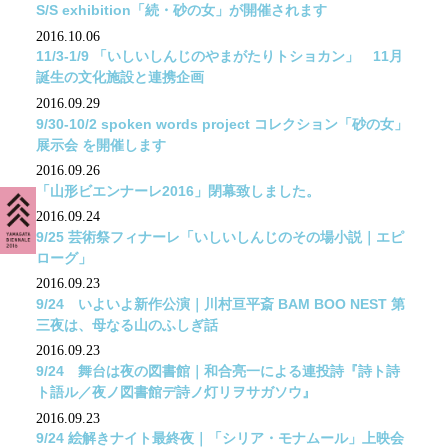
S/S exhibition「続・砂の女」が開催されます
2016.10.06
11/3-1/9 「いしいしんじのやまがたりトショカン」 11月
誕生の文化施設と連携企画
2016.09.29
9/30-10/2 spoken words project コレクション「砂の女」
展示会 を開催します
2016.09.26
「山形ビエンナーレ2016」閉幕致しました。
2016.09.24
9/25 芸術祭フィナーレ「いしいしんじのその場小説｜エピ
ローグ」
2016.09.23
9/24 いよいよ新作公演｜川村亘平斎 BAM BOO NEST 第
三夜は、母なる山のふしぎ話
2016.09.23
9/24 舞台は夜の図書館｜和合亮一による連投詩『詩ト詩
ト語ル／夜ノ図書館デ詩ノ灯リヲサガソウ』
2016.09.23
9/24 絵解きナイト最終夜｜「シリア・モナムール」上映会