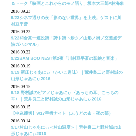
＆トーク「映画とこれからのモノ語り」坂本大三郎×林海象
2016.09.23
9/23シネマ通りの夜「影のない世界」を上映。ゲストに川
村亘平斎
2016.09.22
9/22和合亮一連投詩「詩ト詩ト歩ク／山形ノ街ノ交差点デ
詩ガハジマル」
2016.09.22
9/22BAM BOO NEST第2夜「川村亘平斎の影絵と音楽」
2016.09.19
9/19 新庄じゃあにぃ〈かいこ趣味〉｜荒井良二と野村誠の
山形じゃあにぃ2016
2016.09.15
9/18 野村誠のピアノじゃあにぃ〈あっちの耳、こっちの
耳〉｜荒井良二と野村誠の山形じゃあにぃ2016
2016.09.15
【申込締切】9/17芋煮ナイト（ふうどの市・夜の部）
2016.09.14
9/17村山じゃあにぃ＜村山温度＞｜荒井良二と野村誠の山
形じゃあにぃ2016