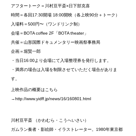
アフタートーク＝川村亘平斎×日下部克喜
時間＝各回17:30開場 18:00開映（各上映90分＋トーク）
入場料＝500円〜（ワンドリンク制）
会場＝BOTA coffee 2F「BOTA theater」
共催＝山形国際ドキュメンタリー映画祭事務局
企画＝堀賢一郎
・当日16:00より会場にて入場整理券を発行します。
・満席の場合は入場を制限させていただく場合がありま
す。
上映作品の概要はこちら
→http://www.yidff.jp/news/16/160801.html
川村亘平斎 （かわむら・こうへいさい）
ガムラン奏者・影絵師・イラストレーター。1980年東京都