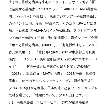
生まれ。影絵と音楽を中心にイラスト、デザイン他多方面
に活躍する芸術家。ソロユニット「TAIKUH JIKANG滞空時
間」（2009～）を始動し、東南アジアツアーや細野晴臣氏
のイベント出演、漫画「宇宙兄弟」とのコラボPVなどに参
加。ソロ名義でYAMAHAバイクPV(2015)、アウトドアブラ
ンドcolombiaPV（2016）他に楽曲提供。影絵シリーズ企画
「ボクと影絵と音楽」(2009～)、「丸亀影絵通り」（2013/
香川県丸亀市）、「恵比寿映像祭」(2014/東京都立写真美
術館)、「サントリー美術館影絵WS」(2014/六本木アートナ
イト)、「川村亘平斎と田中馨の影絵と音楽」DVD制作
（2015）、影絵個展「MATA AIR」（2015/神奈川県相模
原市）、ceroのアルバムジャケット、MVに影絵作品提供
(2014,2015)ほかを制作。日本各地に赴きワークショップや
取材を通じて、「地蔵について」(2014/山形ビエンナー
レ)、南相馬影絵「ヘビワヘビワ」（2015/福島県福島