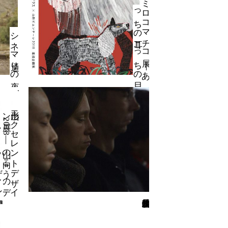
ミ
コ
マ
チ
コ
展
｜
あ
ち
の
耳
こ
っ
ち
の
ロ
っ
目
シネマ通りの夜
山形エ
ク
セ
レ
ン
ト
ザ
イ
展2
0
1
8
—
山の
向こ
の
デ
イ
ン
ン
デ
う
ザ
語