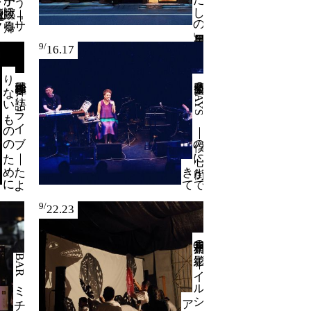
9/
16.17
り
寺尾紗穂
弾き
語り
ラ
イ
ブ
｜
た
よ
な
い
も
の
の
た
め
に
空気公団２
D
A
Y
S
｜
僕の
心に
で
て
街が
き
9/
22.23
川村亘平斎の
影絵
｜
イ
ル
シ
ラ
ナ
イ
イ
ダ
ニ
BAR ミチノオク