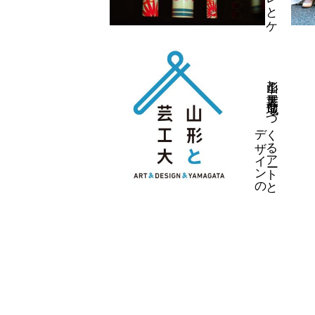
山形と
芸工大展─
地域と
つ
る
ア
ート
と
ザ
イ
ン
の
く
デ
実践