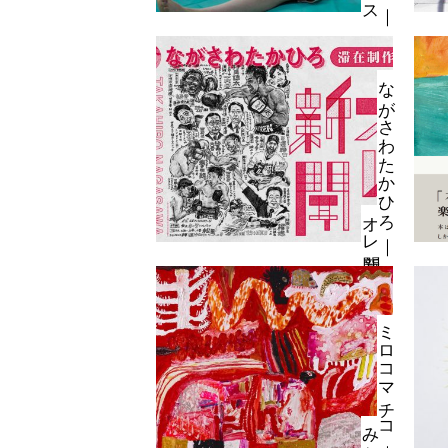
な
が
さ
わ
た
か
ひ
｜
レ
ろ
オ
新聞
ミ
ロ
コ
マ
チ
コ
｜
み
な
り
み