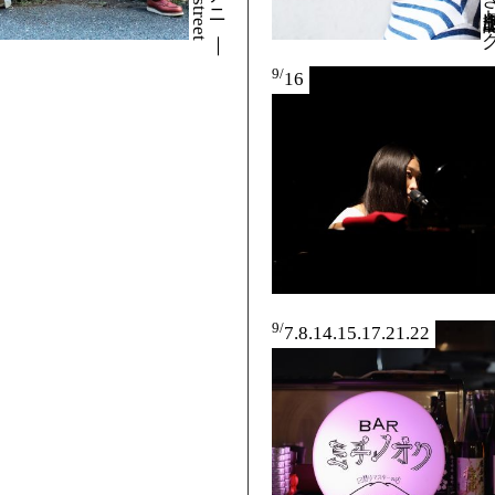
9/
16
9/
7.8.14.15.17.21.22