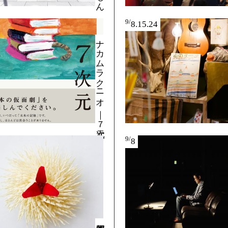
9/
8.15.24
ナカムラクニオ ｜ ７次元
9/
8