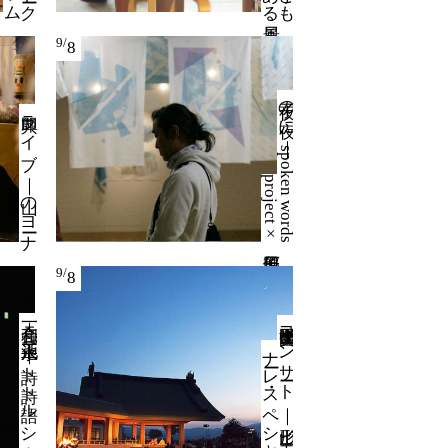
9/
8
夜子の
夜に
｜
s
p
o
k
e
n
w
o
r
d
s
r
o
j
e
c
t
×
即興ライブ ｜ 山のヨーナ
p
原田郁子
9/
8
和合亮一＋
池永正二
｜
詩ト
詩ト
語ル
シ
ネ
通
山形交響楽団コ
ン
サ
ート
｜
山形ビ
エ
ン
ーレ
・ス
ペ
シ
ャ
ル
ナ
金管八重奏