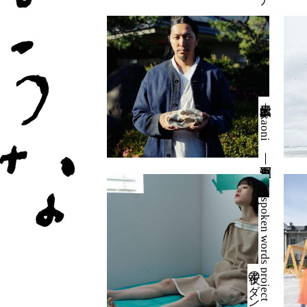
坂本大三郎＋akaoni ｜ 森羅万象洞
s
p
o
k
e
n
w
o
r
d
s
p
r
o
j
e
c
t
｜
ダ
ン
ス
夜子の