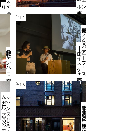
マ
り
9/
14
野外授業「ぼ
く
ら
の
ア
ート
フ
ェ
ス
」
中山ダ
イ
ス
ケ
＋
｜
仲西祐介
野村誠のケンハモ音楽会
9/
15
シ
ソ
ン
ヌ
じ
う
｜
『サ
ム
ガ
ール
ズ
〜あ
子が
故郷に
帰る
き
』出版記念ト
ーク
三谷龍二＋皆川明＋森岡督行 ｜ 座談会「わたしの日用美品」
ろ
の
と