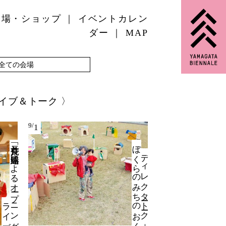
会場・ショップ
イベントカレン
ダー
MAP
イブ＆トーク
9/
1
「荒井良二と
連絡船」に
よ
る
オ
ープ
ン
グ
イ
ブ
ぼ
入門
デ
ィ
レ
ク
タ
ート
ーク
｜
く
ら
の
み
ち
の
お
く
ニ
ラ