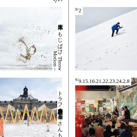
9/
2
大原大次郎
｜
も
じ
ば
け
–
T
h
r
o
w
o
t
i
o
n
–
M
9/
9.15.16.21.22.23.24.2.8
トラフ建築設計事務所＋石巻工房 ｜ さんもん