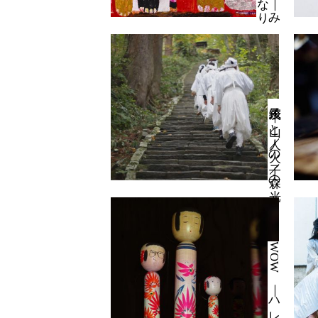
茂木綾子 ｜ 山と人／火の子／森の光
WOW ｜ ハレとケ