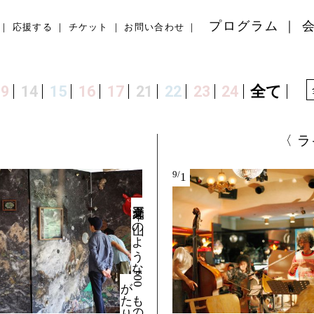
プログラム
応援する
チケット
お問い合わせ
9
14
15
16
17
21
22
23
24
全て
ラ
9/
1
三瀬夏之介
｜
山の
よ
う
な
1
0
も
の
た
り
0
が