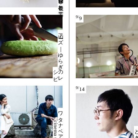
森岡督行 ｜ 畏敬と工芸
9/
9
山フ
ーズ
｜
ゆ
ら
ぎ
レ
ピ
の
シ
9/
14
ワ
タ
ナ
ベ
ア
ニ
｜
i
n
e
m
a
s
t
r
e
e
t
c