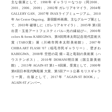
主な個展として、1998年 ギャラリーなつか（同2000、
2001、2006、2009）、2002年 ガレリアキマイラ、2004年
GALLERY GAN、2007年 INAXライブミュージアム、2010
年 Art Center Ongoing、新宿眼科画廊。主なグループ展とし
て、2003年 破壊しに（ガレリアキマイラ）、2005年 第1回
出雲・玉造アートフェスティバル─光の縁結び─、2006年
colors & forms KABEGIWA、第9回岡本太郎記念現代芸術大
賞（TARO賞）展（川崎市岡本太郎美術館）、2007年
CHIBA ART FLASH ’07（稲毛市民ギャラリー）、壁ぎわ
KABEGIWA、2008年 空想の花 畑～花と彫刻の美術展（ハ
ウステンボス）、2010年 DOMANI明日展（国立新美術
館）。2013年 AGAIN-ST 第1～8回展。受賞として、2000年
第8回日本現代陶彫展 大賞、第5回アート公募 モリスギャラ
リー賞。出版として、2017年『AGAIN-ST BOOK』。
AGAIN-STメンバー。