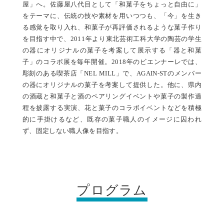
屋」へ。佐藤屋八代目として「和菓子をちょっと自由に」
をテーマに、伝統の技や素材を用いつつも、「今」を生き
る感覚を取り入れ、和菓子が再評価されるような菓子作り
を目指す中で、2011年より東北芸術工科大学の陶芸の学生
の器にオリジナルの菓子を考案して展示する「器と和菓
子」のコラボ展を毎年開催。2018年のビエンナーレでは、
彫刻のある喫茶店「NEL MILL」で、AGAIN-STのメンバー
の器にオリジナルの菓子を考案して提供した。他に、県内
の酒蔵と和菓子と酒のペアリングイベントや菓子の製作過
程を披露する実演、花と菓子のコラボイベントなどを積極
的に手掛けるなど、既存の菓子職人のイメージに囚われ
ず、固定しない職人像を目指す。
プログラム