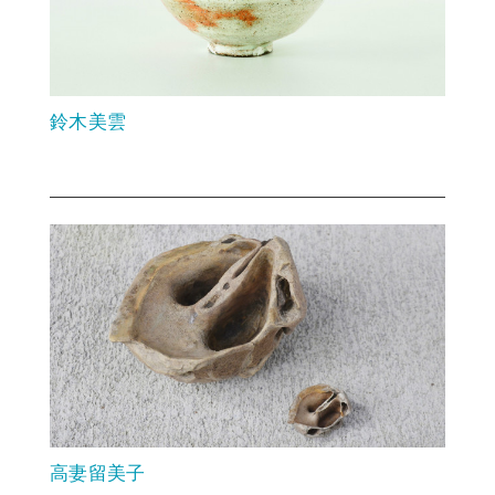
鈴木美雲
高妻留美子