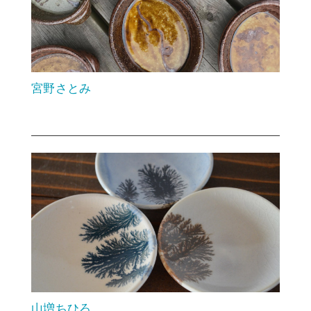
宮野さとみ
山増ちひろ