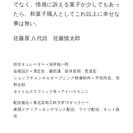
でなく、情感に訴える菓子が少しでもあっ
たら、和菓子職人としてこれ以上に幸せな
事は無い。
佐藤屋 八代目 佐藤慎太郎
担当キュレーター＝深井聡一郎
会場設計＝濱定史、藤田謙、坂井直樹、荒達宏
ショップチャンネルオープニング映像制作＝平田尚也、安
野太郎
タイトルグラフィック等＝アイハラケンジ
配信拠点＝東北芸術工科大学7Fギャラリー
展開メディア＝オンデマンド配信、ライブ配信、ネット販
売